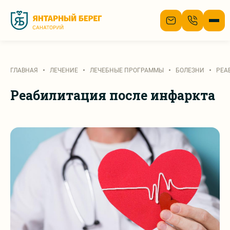
О нас
ГЛАВНАЯ
ЛЕЧЕНИЕ
ЛЕЧЕБНЫЕ ПРОГРАММЫ
БОЛЕЗНИ
РЕА
Лечение
Реабилитация после инфаркта
Номера
Цены
Отдых
Отзывы
Акции