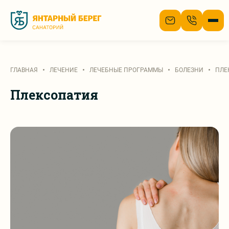
О нас
ГЛАВНАЯ
ЛЕЧЕНИЕ
ЛЕЧЕБНЫЕ ПРОГРАММЫ
БОЛЕЗНИ
ПЛЕ
Лечение
Плексопатия
Номера
Цены
Отдых
Отзывы
Акции