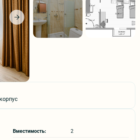
Часты
Онла
 корпус
Заяв
Вместимость:
2