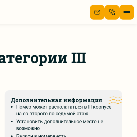
тегории III
ие
ра
Дополнительная информация
х
Номер может располагаться в III корпусе
на со второго по седьмой этаж
вы
Установить дополнительное место не
возможно
и
Балкон в номере есть