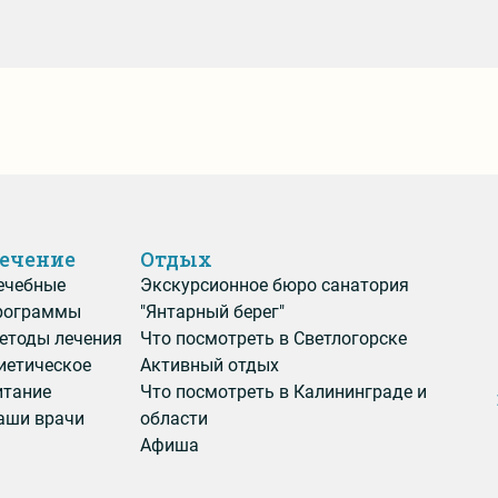
ечение
Отдых
ечебные
Экскурсионное бюро санатория
рограммы
"Янтарный берег"
етоды лечения
Что посмотреть в Светлогорске
иетическое
Активный отдых
итание
Что посмотреть в Калининграде и
аши врачи
области
Афиша