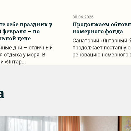
30.06.2026
е себе праздник у
Продолжаем обновл
3 февраля — по
номерного фонда
льной цене
Санаторий «Янтарный б
чные дни — отличный
продолжает поэтапную
я отдыха у моря. В
реновацию номерного ф
и «Янтар...
а