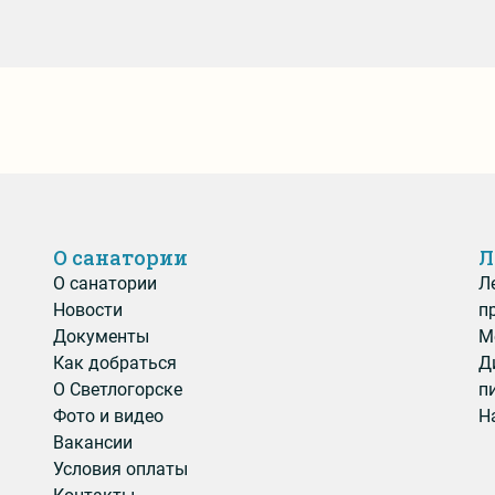
О санатории
Л
О санатории
Л
Новости
п
Документы
М
Как добраться
Д
О Светлогорске
п
Фото и видео
Н
Вакансии
Условия оплаты